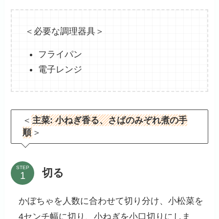
＜必要な調理器具＞
フライパン
電子レンジ
＜
主菜: 小ねぎ香る、さばのみぞれ煮の手
順
＞
STEP
切る
かぼちゃを人数に合わせて切り分け、小松菜を
4センチ幅に切り、小ねぎを小口切りにしま