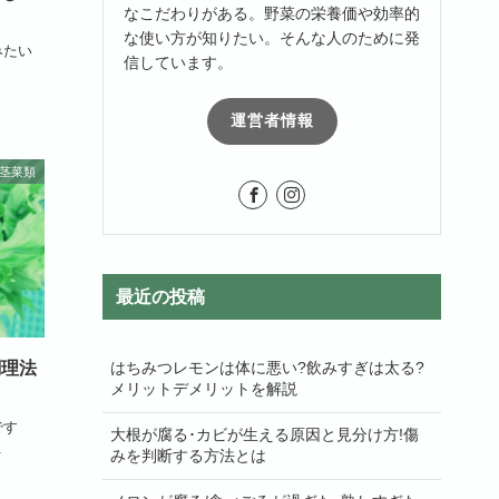
なこだわりがある。野菜の栄養価や効率的
な使い方が知りたい。そんな人のために発
みたい
信しています。
運営者情報
茎菜類
最近の投稿
はちみつレモンは体に悪い?飲みすぎは太る?
調理法
メリットデメリットを解説
です
大根が腐る･カビが生える原因と見分け方!傷
.
みを判断する方法とは