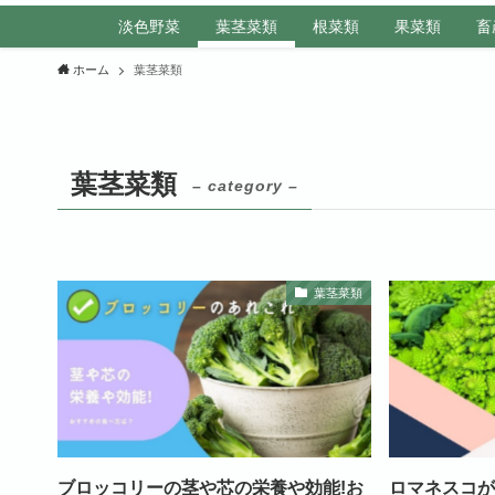
淡色野菜
葉茎菜類
根菜類
果菜類
畜
ホーム
葉茎菜類
葉茎菜類
– category –
葉茎菜類
ブロッコリーの茎や芯の栄養や効能!お
ロマネスコが