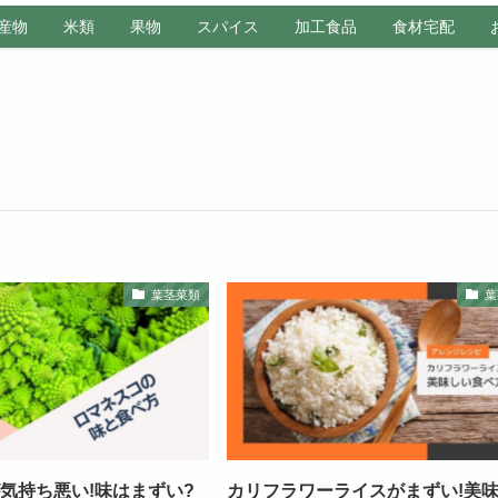
産物
米類
果物
スパイス
加工食品
食材宅配
葉茎菜類
葉
気持ち悪い!味はまずい?
カリフラワーライスがまずい!美