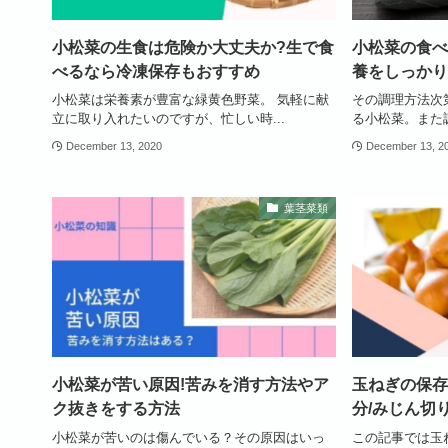
小松菜の生食は危険か大丈夫か?生で食
小松菜の食べ
べるなら冷凍保存もおすすめ
養をしっかり
小松菜は栄養素が豊富な緑黄色野菜。 気軽に献
その調理方法次
立に取り入れたいのですが、忙しい時...
る小松菜。また調
December 13, 2020
December 13, 2
葉茎菜類
小松菜が苦い原因!苦みを消す方法やア
玉ねぎの保存
ク抜きをする方法
分/みじん切
小松菜が苦いのは傷んでいる？その原因はいっ
この記事では玉