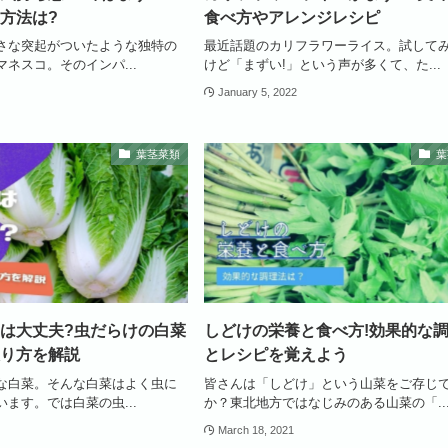
方法は?
食べ方やアレンジレシピ
さな突起がついたような独特の
最近話題のカリフラワーライス。試して
ネスコ。そのインパ...
けど「まずい!」という声が多くて、た...
January 5, 2022
葉茎菜類
葉
は大丈夫?虫だらけの白菜
しどけの栄養と食べ方!効果的な
り方を解説
とレシピを覚えよう
な白菜。そんな白菜はよく虫に
皆さんは「しどけ」という山菜をご存じ
ます。では白菜の虫...
か？東北地方ではなじみのある山菜の「..
March 18, 2021