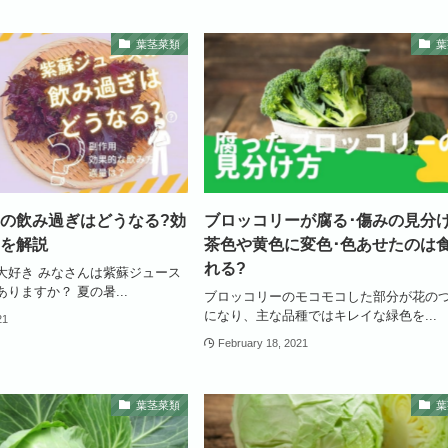
葉茎菜類
葉
の飲み過ぎはどうなる?効
ブロッコリーが腐る･傷みの見分け
を解説
茶色や黄色に変色･色あせたのは
れる?
大好き みなさんは紫蘇ジュース
りますか？ 夏の暑...
ブロッコリーのモコモコした部分が花の
になり、主な品種ではキレイな緑色を...
21
February 18, 2021
葉茎菜類
葉