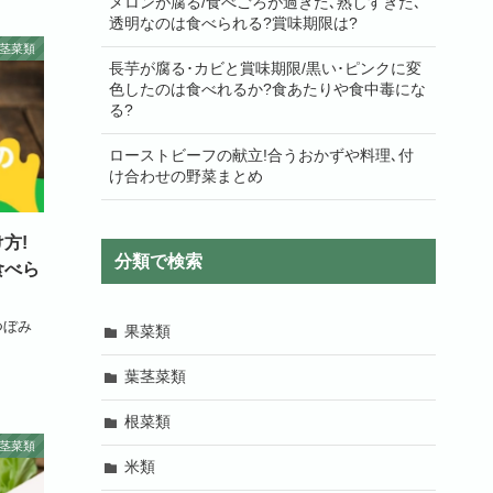
メロンが腐る/食べごろが過ぎた､熟しすぎた､
透明なのは食べられる?賞味期限は?
茎菜類
長芋が腐る･カビと賞味期限/黒い･ピンクに変
色したのは食べれるか?食あたりや食中毒にな
る?
ローストビーフの献立!合うおかずや料理､付
け合わせの野菜まとめ
方!
分類で検索
食べら
つぼみ
果菜類
葉茎菜類
根菜類
茎菜類
米類