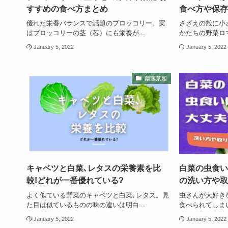
すすめの食べ方まとめ
食べ方や保存
優れた栄養バランスで話題のブロッコリー。実
さざえの殻に小
はブロッコリーの茎（芯）にも栄養が...
かたちの野菜ロマ
January 5, 2022
January 5, 2022
葉茎菜類
キャベツと白菜､レタスの栄養素を比
白菜の虫食い
較!どれが一番優れている?
の洗い方や取
よく似ている野菜のキャベツと白菜､レタス。見
虫さんが大好き
た目は似ているものの味の違いは明白...
食べられてしまい
January 5, 2022
January 5, 2022