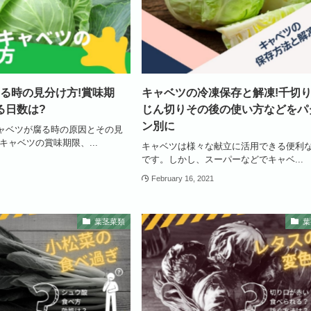
る時の見分け方!賞味期
キャベツの冷凍保存と解凍!千切り
る日数は?
じん切りその後の使い方などをパ
ン別に
ャベツが腐る時の原因とその見
キャベツの賞味期限、...
キャベツは様々な献立に活用できる便利
です。しかし、スーパーなどでキャベ...
February 16, 2021
葉茎菜類
葉