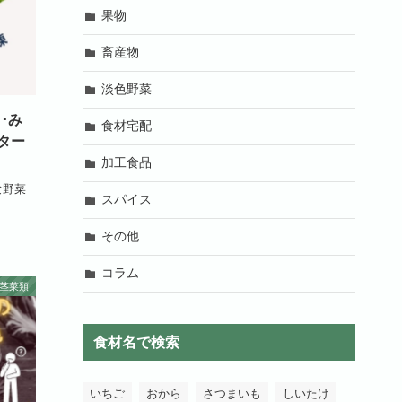
果物
畜産物
淡色野菜
･み
食材宅配
ター
加工食品
な野菜
スパイス
その他
コラム
茎菜類
食材名で検索
いちご
おから
さつまいも
しいたけ