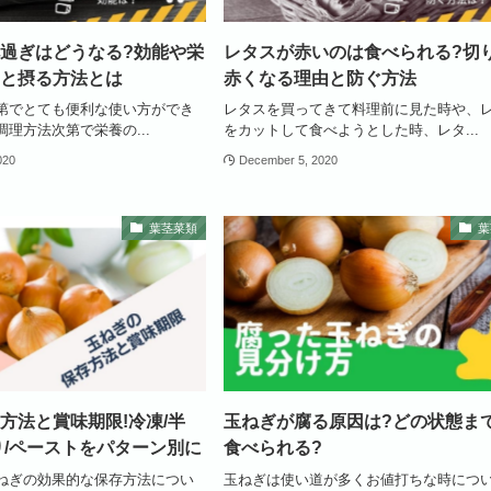
過ぎはどうなる?効能や栄
レタスが赤いのは食べられる?切
と摂る方法とは
赤くなる理由と防ぐ方法
第でとても便利な使い方ができ
レタスを買ってきて料理前に見た時や、
理方法次第で栄養の...
をカットして食べようとした時、レタ...
020
December 5, 2020
葉茎菜類
葉
方法と賞味期限!冷凍/半
玉ねぎが腐る原因は?どの状態ま
り/ペーストをパターン別に
食べられる?
ねぎの効果的な保存方法につい
玉ねぎは使い道が多くお値打ちな時につ