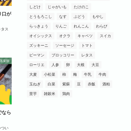
しどけ
じゃがいも
たけのこ
り口が
とうもろこし
なす
ぶどう
もやし
らっきょう
りんご
れんこん
わらび
レタス
オイシックス
オクラ
キャベツ
スイカ
ズッキーニ
ソーセージ
トマト
ピーマン
ブロッコリー
レタス
茎菜類
ローリエ
人参
卵
大根
大豆
大麦
小松菜
柿
梅
牛乳
牛肉
玉ねぎ
白菜
紫蘇
豆
赤飯
酒粕
里芋
雑穀米
鶏肉
でなら
いつい