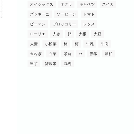
オイシックス
オクラ
キャベツ
スイカ
ズッキーニ
ソーセージ
トマト
ピーマン
ブロッコリー
レタス
ローリエ
人参
卵
大根
大豆
大麦
小松菜
柿
梅
牛乳
牛肉
玉ねぎ
白菜
紫蘇
豆
赤飯
酒粕
里芋
雑穀米
鶏肉