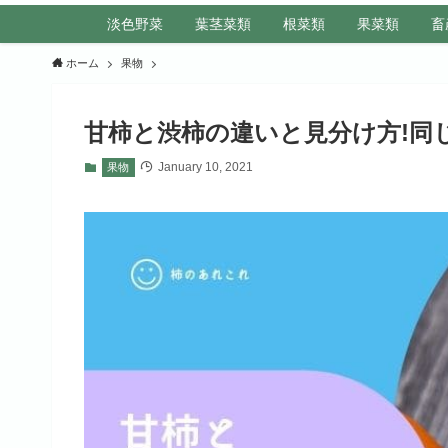
淡色野菜
葉茎菜類
根菜類
果菜類
畜
ホーム
果物
甘柿と渋柿の違いと見分け方!同
January 10, 2021
果物