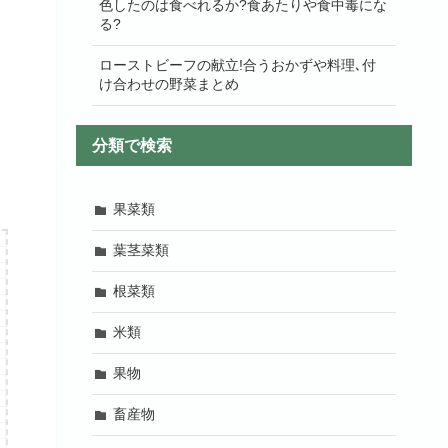
色したのは食べれるか?食あたりや食中毒にな
る?
ローストビーフの献立!合うおかずや料理､付
け合わせの野菜まとめ
分類で検索
果菜類
葉茎菜類
根菜類
米類
果物
畜産物