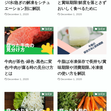
ジ/水/急ぎの解凍をシチュ
と賞味期限!鮮度を落とさず
エーション別に解説
おいしく食べるために
December 1, 2020
December 1, 2020
畜産物
畜産物
牛肉が茶色･緑色･黒色に変
牛脂は冷凍保存で長持ち!賞
色!牛肉が腐る時の見分け方
味期限や消費期限､冷凍後
とは
の使い方を解説
December 1, 2020
December 1, 2020
根菜類
根菜類