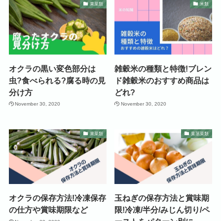
果菜類
米類
オクラの黒い変色部分は
雑穀米の種類と特徴!ブレン
虫?食べられる?腐る時の見
ド雑穀米のおすすめ商品は
分け方
どれ?
November 30, 2020
November 30, 2020
果菜類
葉茎菜類
オクラの保存方法!冷凍保存
玉ねぎの保存方法と賞味期
の仕方や賞味期限など
限!冷凍/半分/みじん切り/ペ