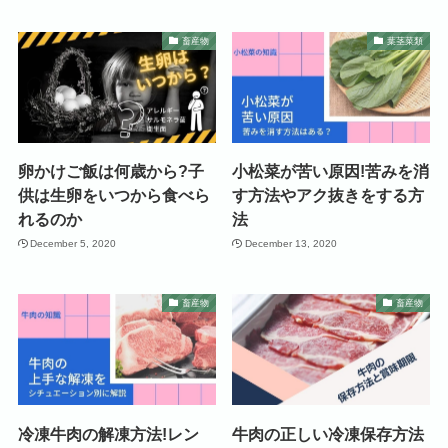
畜産物
葉茎菜類
卵かけご飯は何歳から?子
小松菜が苦い原因!苦みを消
供は生卵をいつから食べら
す方法やアク抜きをする方
れるのか
法
December 5, 2020
December 13, 2020
畜産物
畜産物
冷凍牛肉の解凍方法!レン
牛肉の正しい冷凍保存方法