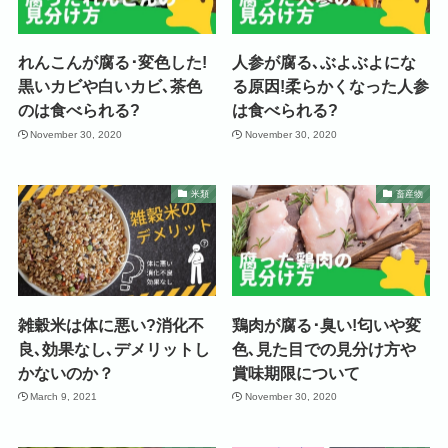
れんこんが腐る･変色した!
人参が腐る､ぶよぶよにな
黒いカビや白いカビ､茶色
る原因!柔らかくなった人参
のは食べられる?
は食べられる?
November 30, 2020
November 30, 2020
米類
畜産物
雑穀米は体に悪い?消化不
鶏肉が腐る･臭い!匂いや変
良､効果なし､デメリットし
色､見た目での見分け方や
かないのか？
賞味期限について
March 9, 2021
November 30, 2020