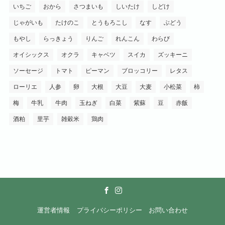
いちご
おから
さつまいも
しいたけ
しどけ
じゃがいも
たけのこ
とうもろこし
なす
ぶどう
もやし
らっきょう
りんご
れんこん
わらび
オイシックス
オクラ
キャベツ
スイカ
ズッキーニ
ソーセージ
トマト
ピーマン
ブロッコリー
レタス
ローリエ
人参
卵
大根
大豆
大麦
小松菜
柿
梅
牛乳
牛肉
玉ねぎ
白菜
紫蘇
豆
赤飯
酒粕
里芋
雑穀米
鶏肉
運営者情報
プライバシーポリシー
お問い合わせ