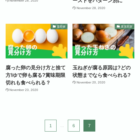
ーストをパターン別に
November 28, 2020
November 28, 2020
畜産物
葉茎菜類
腐った卵の見分け方と捨て
玉ねぎが腐る原因は?どの
方!ゆで卵も腐る?賞味期限
状態までなら食べられる?
切れも食べられる？
November 20, 2020
November 23, 2020
1
...
6
7