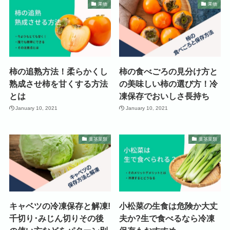
果物
果物
柿の追熟方法！柔らかくし
柿の食べごろの見分け方と
熟成させ柿を甘くする方法
の美味しい柿の選び方！冷
とは
凍保存でおいしさ長持ち
January 10, 2021
January 10, 2021
葉茎菜類
葉茎菜類
キャベツの冷凍保存と解凍!
小松菜の生食は危険か大丈
千切り･みじん切りその後
夫か?生で食べるなら冷凍