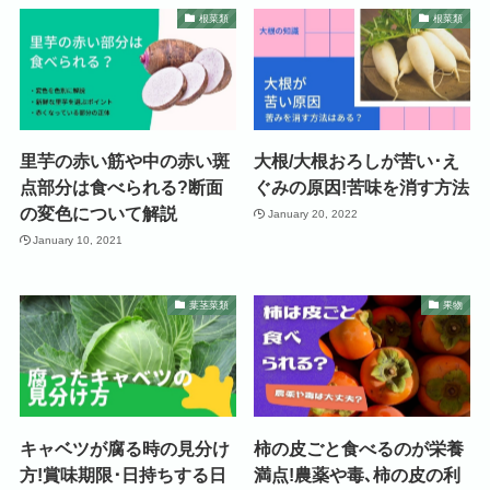
根菜類
根菜類
里芋の赤い筋や中の赤い斑
大根/大根おろしが苦い･え
点部分は食べられる?断面
ぐみの原因!苦味を消す方法
の変色について解説
January 20, 2022
January 10, 2021
葉茎菜類
果物
キャベツが腐る時の見分け
柿の皮ごと食べるのが栄養
方!賞味期限･日持ちする日
満点!農薬や毒､柿の皮の利