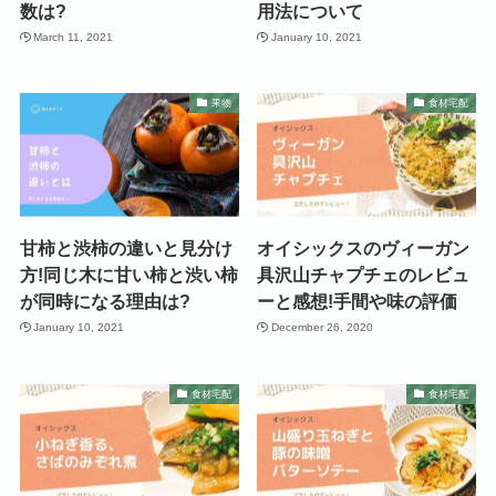
数は?
用法について
March 11, 2021
January 10, 2021
果物
食材宅配
甘柿と渋柿の違いと見分け
オイシックスのヴィーガン
方!同じ木に甘い柿と渋い柿
具沢山チャプチェのレビュ
が同時になる理由は?
ーと感想!手間や味の評価
January 10, 2021
December 26, 2020
食材宅配
食材宅配