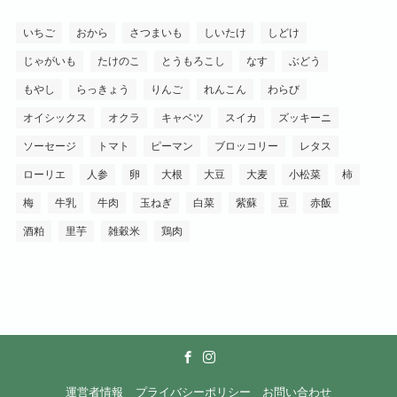
いちご
おから
さつまいも
しいたけ
しどけ
じゃがいも
たけのこ
とうもろこし
なす
ぶどう
もやし
らっきょう
りんご
れんこん
わらび
オイシックス
オクラ
キャベツ
スイカ
ズッキーニ
ソーセージ
トマト
ピーマン
ブロッコリー
レタス
ローリエ
人参
卵
大根
大豆
大麦
小松菜
柿
梅
牛乳
牛肉
玉ねぎ
白菜
紫蘇
豆
赤飯
酒粕
里芋
雑穀米
鶏肉
運営者情報
プライバシーポリシー
お問い合わせ