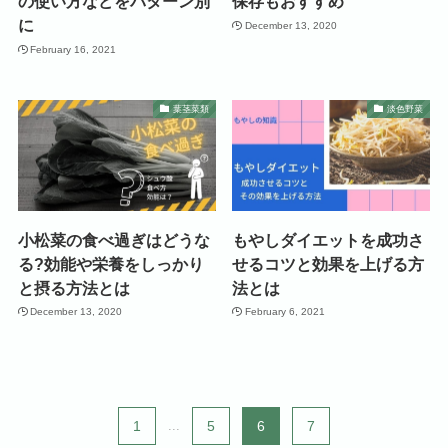
の使い方などをパターン別
保存もおすすめ
に
December 13, 2020
February 16, 2021
葉茎菜類
淡色野菜
小松菜の食べ過ぎはどうな
もやしダイエットを成功さ
る?効能や栄養をしっかり
せるコツと効果を上げる方
と摂る方法とは
法とは
December 13, 2020
February 6, 2021
1
...
5
6
7